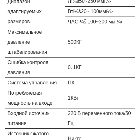
Л
ï¼š
50~250 мм
ï¼›
Диапазон
адаптируемых
Вт
ï¼š
20~
100мм
ï¼›
размеров
ЧАС
ï¼š
100~300 мм
ï¼›
Максимальное
давление
500КГ
штабелирования
Ошибка контроля
0.
1КГ
давления
Система управления
ПК
Потребляемая
1КВт
мощность на входе
Входной источник
220 В переменного тока/50
питания
Гц
Источник сжатого
Никто