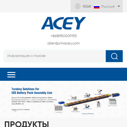
ЯЗЫК :
Русский
+8618950009155
allen@xmacey.com
ПРОДУКТЫ