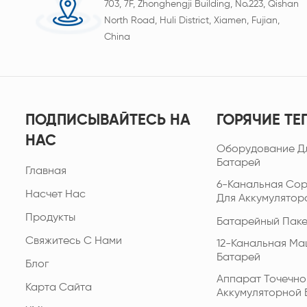
703, 7F, Zhonghengji Building, No.223, Qishan
North Road, Huli District, Xiamen, Fujian,
China
ПОДПИСЫВАЙТЕСЬ НА
ГОРЯЧИЕ ТЕ
НАС
Оборудование Д
Батарей
Главная
6-Канальная Со
Насчет Нас
Для Аккумулятор
Продукты
Батарейный Паке
Свяжитесь С Нами
12-Канальная Ма
Батарей
Блог
Аппарат Точечно
Карта Сайта
Аккумуляторной 