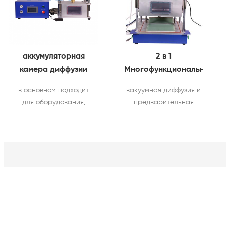
аккумуляторная
2 в 1
камера диффузии
Многофункциональность
электролита
вакуум Стойка и
в основном подходит
вакуумная диффузия и
вакуумная стойка
герметизация
для оборудования,
предварительная
Для лаборатория
машина Для сумка
поглощающего
герметизация все в
исследования
электролит когда
одном машина для
батареи
заполнение батареи,
профессионалов
чтобы сделать ее
литий-ионная
более
аккумулятор
интегрированной с
исследования.
электродным листом в
условиях вакуума.