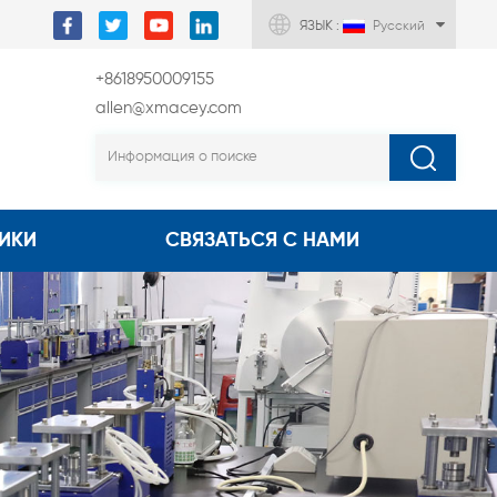
ЯЗЫК :
Русский
+8618950009155
allen@xmacey.com
ИКИ
СВЯЗАТЬСЯ С НАМИ