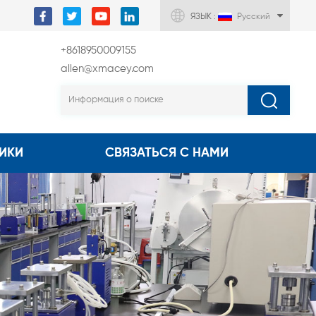
ЯЗЫК :
Русский
+8618950009155
allen@xmacey.com
ИКИ
СВЯЗАТЬСЯ С НАМИ