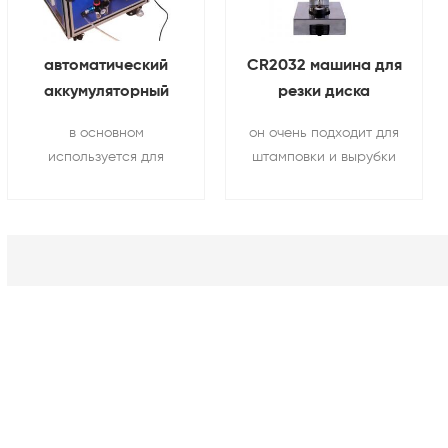
автоматический
CR2032 машина для
аккумуляторный
резки диска
электрод
электродов
в основном
он очень подходит для
Поперечная резка
батареи монет
используется для
штамповки и вырубки
машина
цельного резка
материалов.
положительных и
отрицательных
пластин литиевых
батарей.