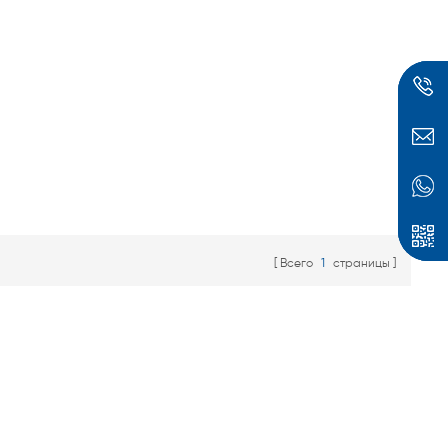
полюсный наконечник
используется
пневматически.
ск
Всего
1
страницы