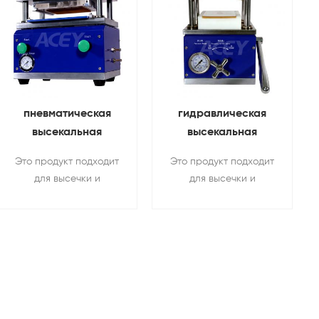
пневматическая
гидравлическая
высекальная
высекальная
машина
машина с
Это продукт подходит
Это продукт подходит
аккумуляторных
электродами с
для высечки и
для высечки и
электродов Для
маленькими
формирование
формовка
мешочек
ячейками
положительных и
положительных и
отрицательных
отрицательных
пластин
пластин
аккумуляторной
аккумуляторных
батареи. Цельный
батарей, а также для
высечка
высечки из лития
пластинчатого
пластин.