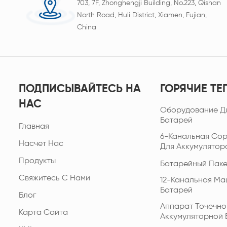
703, 7F, Zhonghengji Building, No.223, Qishan
North Road, Huli District, Xiamen, Fujian,
China
ПОДПИСЫВАЙТЕСЬ НА
ГОРЯЧИЕ ТЕ
НАС
Оборудование Д
Батарей
Главная
6-Канальная Со
Насчет Нас
Для Аккумулятор
Продукты
Батарейный Паке
Свяжитесь С Нами
12-Канальная Ма
Батарей
Блог
Аппарат Точечно
Карта Сайта
Аккумуляторной 