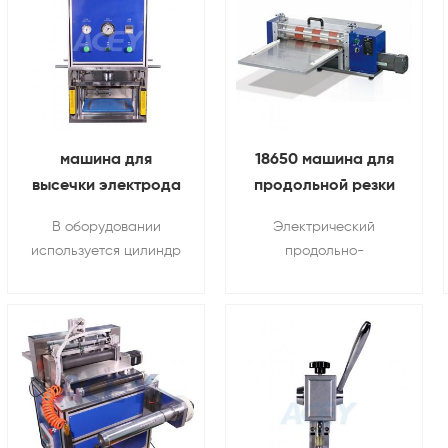
машина для
18650 машина для
высечки электрода
продольной резки
аккумуляторной
электрода
В оборудовании
Электрический
батареи Для
цилиндрической
используется цилиндр
продольно-
лабораторные
батареи
под давлением для
резательный станок
исследования
штамповки цельных
может применяться для
или спиральные
прецизионной резки
полюсные
положительных и
наконечники, и могут
отрицательных
обеспечивать
пластин литий-ионных
различные формы
аккумуляторов.
ножевых штампов