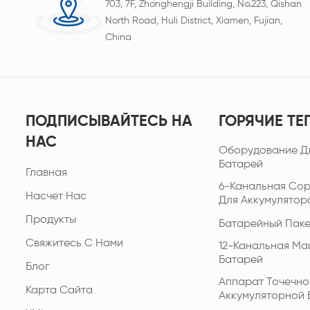
703, 7F, Zhonghengji Building, No.223, Qishan
North Road, Huli District, Xiamen, Fujian,
China
ПОДПИСЫВАЙТЕСЬ НА
ГОРЯЧИЕ ТЕ
НАС
Оборудование Д
Батарей
Главная
6-Канальная Со
Насчет Нас
Для Аккумулятор
Продукты
Батарейный Паке
Свяжитесь С Нами
12-Канальная Ма
Батарей
Блог
Аппарат Точечно
Карта Сайта
Аккумуляторной 