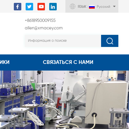
ЯЗЫК :
Русский
+8618950009155
allen@xmacey.com
ИКИ
СВЯЗАТЬСЯ С НАМИ