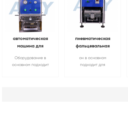
автоматическая
пневматическая
машина для
фальцевальная
производства ячеек
машина Для чехол
Оборудование в
он в основном
из алюминиевой
аккумулятор
основном подходит
подходит для
пластиковой пленки
алюминиевый
для горячего
складывания и
складной
прессования и
формовки алюминий-
формовки
пластик пленка софт-
электрического
упаковки литиевая
сердечника после
батарея после
намотки.
обрезки.