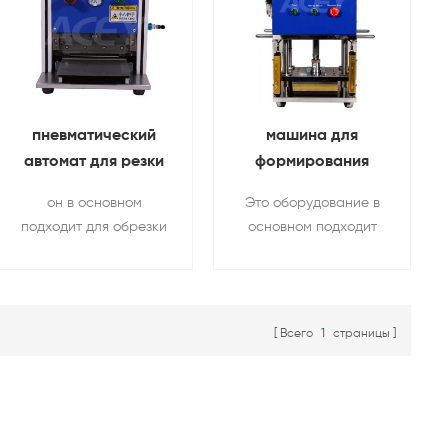
пневматический
машина для
автомат для резки
формирования
корпуса
сердечника литий-
он в основном
Это оборудование в
аккумуляторной
ионных
подходит для обрезки
основном подходит
батареи Для
аккумуляторов Для
и формовки
для горячего плоского
мешочек
мешочек
алюминий-пластик
прессования и
пленка
формовки после
пакетированных
намотки
Всего
1
страницы
литиевых батарей
электрического
сердечника