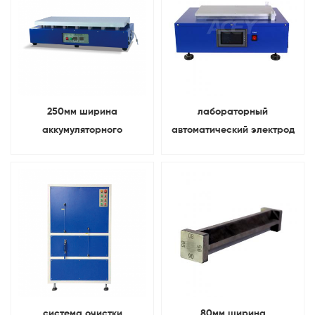
покрытия
250мм ширина
лабораторный
аккумуляторного
автоматический электрод
электрода лакировочная
для литиевой батареи
машина С функция
машина для нанесения
нагрева
пленочного покрытия
система очистки
80мм ширина