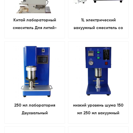
Китай лабораторный
1L электрический
смеситель Для литий-
вакуумный смеситель со
ионные батареи
спиральными лопастями С
лабораторные
функция времени
исследования
250 мл лаборатория
низкий уровень шума 150
Двухвальный
мл 250 мл вакуумный
планетарный вакуумный
смеситель Для
смеситель
лабораторные