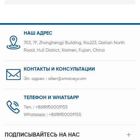
НАШ АДРЕС
703, 7F, Zhonghengji Building, No.223, Qishan North
Road, Huli District, Xiamen, Fujian, China
КОНТАКТЫ И КОНСУЛЬТАЦИИ
Эл. адрес :
allen@xmacey.com
ТЕЛЕФОН И WHATSAPP
Тел. :
+8618950009155
Whatsapp :
+8618950009155
ПОДПИСЫВАЙТЕСЬ НА НАС