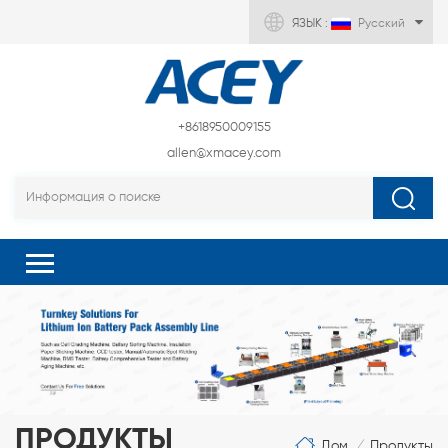
ЯЗЫК :
Русский
+8618950009155
allen@xmacey.com
ПРОДУКТЫ
Дом
Продукты
/