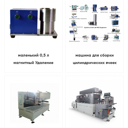
исследования
маленький 0,5 л
машина для сборки
магнитный Удаление
цилиндрических ячеек
железа система
18650 аккумуляторное
фильтрации шлама
оборудование Для
аккумуляторных
лабораторные
электродов
исследования