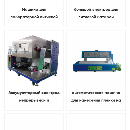
Машина для
большой электрод для
лабораторной литиевой
литиевой батареи
батареи литиевой
Трехвалковый
аккумуляторной батареи
оборудование для
нанесения покрытия
Аккумуляторный электрод
автоматическая машина
непрерывной и
для нанесения пленки на
периодической
аккумуляторные батареи
экспериментальной
С умирающая крышка
машины нанесения