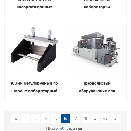
водорастворимых
лаборатории
отработанных газов
четырехсторонний
растворителем Для
аппликатор мокрой
машина для нанесения
пленки (80 мкм, 85 мкм, 90
покрытия на аккумулятор
мкм, 95 мкм)
100мм регулируемый по
Трехвалковый
ширине лабораторный
оборудование для
аккумулятор устройство
нанесения покрытий Для
для нанесения покрытия
аккумулятор анод И катод
пленочный аппликатор
1
...
14
15
16
17
18
...
40
Всего
40
страницы