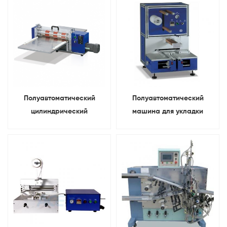
Полуавтоматический
Полуавтоматический
цилиндрический
машина для укладки
аккумуляторный электрод
электродов в мешочек
продольно-резательный
станок Для лабораторное
исследование