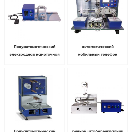
цилиндрических батарей
Полуавтоматический
автоматический
электродная намоточная
мобильный телефон
машина Для 18650
Аккумулятор
цилиндрическая батарея
штабелеукладчик Пакет
оборудование для укладки
электрода ячеек
Полуавтоматический
ручной штабелеукладчик