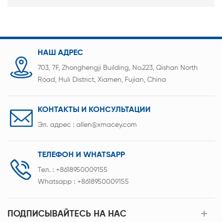
НАШ АДРЕС
703, 7F, Zhonghengji Building, No.223, Qishan North
Road, Huli District, Xiamen, Fujian, China
КОНТАКТЫ И КОНСУЛЬТАЦИИ
Эл. адрес :
allen@xmacey.com
ТЕЛЕФОН И WHATSAPP
Тел. :
+8618950009155
Whatsapp :
+8618950009155
ПОДПИСЫВАЙТЕСЬ НА НАС