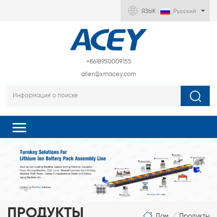
ЯЗЫК :
Русский
+8618950009155
allen@xmacey.com
ПРОДУКТЫ
Дом
Продукты
/