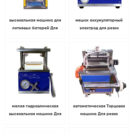
высекальная машина для
мешок аккумуляторный
литиевых батарей Для
электрод для резки
перфорация электрода
пневматический
ячейки мешочка
полюсный наконечник
высекальный станок
малая гидравлическая
автоматическая Торцовка
высекальная машина Для
машина Для резка
резка листа электрода
электрода литий-ионного
ячейки мешочка
аккумулятора