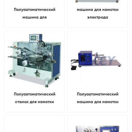
Полуавтоматический
машина для намотки
машина для
электрода
ламинирования
аккумуляторной батареи
электродов с мешочками
мобильного телефона Для
мешочек
Полуавтоматический
Полуавтоматический
станок для намотки
машина для намотки
положительных и
электродов
отрицательных
аккумуляторной батареи
электродов