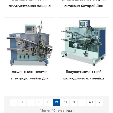
аккумуляторная машина
литиевых батарей Для
для укладки электродов
катодная ячейка И укладка
Для мешочки клеточные
анодов
лабораторные
исследования
машина для намотки
Полуавтоматический
электрода ячейки Для
цилиндрическая ячейка
литиевая батарея
18650 аккумуляторная
катодная И анод
электродная намоточная
машина
1
...
17
18
19
20
21
...
40
Всего
40
страницы