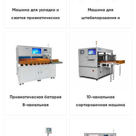
Машина для укладки и
Машина для
сжатия призматических
штабелирования и
аккумуляторных блоков
прессования модулей
призматических литиевых
батарей
Призматическая батарея
10-канальная
8-канальная
сортировочная машина
автоматическая
для призматических
сортировочная машина
аккумуляторных
элементов