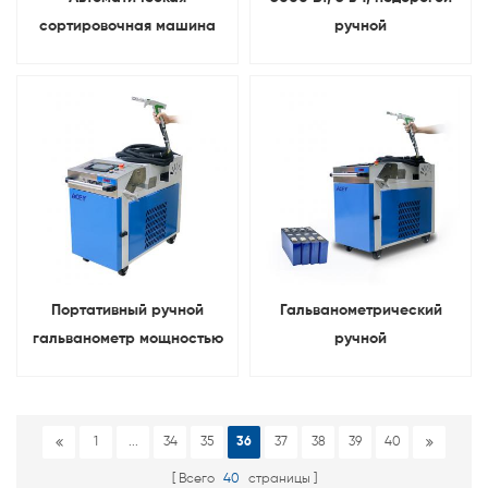
сортировочная машина
ручной
канала призматической
металлогальванометр,
клетки 20 литиевой
волоконный лазер,
батареи
сварочный, режущий и
очистительный аппарат.
Портативный ручной
Гальванометрический
гальванометр мощностью
ручной
2000 Вт, волоконный
металловолоконный
лазерный сварочный
лазерный сварочный
аппарат 3 в 1.
аппарат 3 в 1 мощностью
1
...
34
35
36
37
38
39
40
1500 Вт
Всего
40
страницы