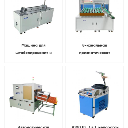
Машина для
8-канальная
штабелирования и
призматическая
прессования
сортировочная машина
призматических литиевых
для батарей
аккумуляторных
элементов
Автоматическая
3000 Вт, 3 в 1, недорогой