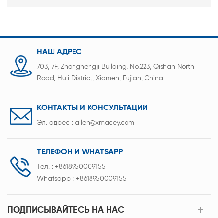
НАШ АДРЕС
703, 7F, Zhonghengji Building, No.223, Qishan North
Road, Huli District, Xiamen, Fujian, China
КОНТАКТЫ И КОНСУЛЬТАЦИИ
Эл. адрес :
allen@xmacey.com
ТЕЛЕФОН И WHATSAPP
Тел. :
+8618950009155
Whatsapp :
+8618950009155
ПОДПИСЫВАЙТЕСЬ НА НАС