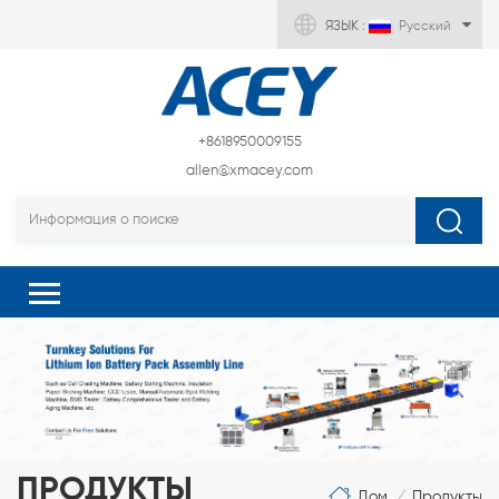
ЯЗЫК :
Русский
+8618950009155
allen@xmacey.com
ПРОДУКТЫ
Дом
Продукты
/