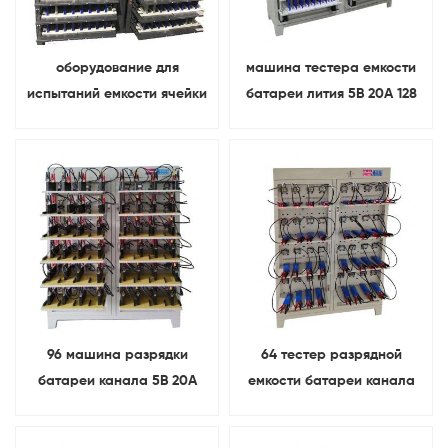
оборудование для
машина тестера емкости
испытаний емкости ячейки
батареи лития 5В 20А 128
ионного аккумулятора Ли
каналов призматическая
5В 10А 256
призматическое
96 машина разрядки
64 тестер разрядной
батареи канала 5В 20А
емкости батареи канала
поручая для
5В 20А поручая для
призматической батареи
призматической батареи