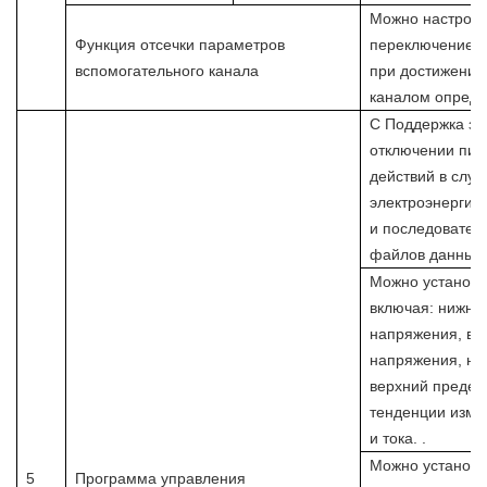
Можно настроит
Функция отсечки параметров
переключение о
вспомогательного канала
при достижении
каналом опреде
С
Поддержка за
отключении пит
действий в слу
электроэнергии,
и последовател
файлов данных.
Можно установи
включая: нижни
напряжения, ве
напряжения, ни
верхний предел 
тенденции изме
и тока.
.
Можно установи
5
Программа управления