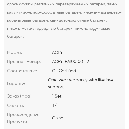
срока службы различных перезаряжаемых батарей, таких
как литий-железо-фосфатные батареи, никель-марганцево-
кобальтовые батареи, свинцово-кислотные батареи,
никель-металлгидридные батареи, никель-кадмиевые
батареи.
Марка:
ACEY
Предмет Номер.:
ACEY-BA100100-12
Соответствие:
CE Certified
One-year warranty with lifetime
Гарантия:
support
Заказ (Moq) :
1 Set
Оплата:
T/T
Происхождение
China
Продукта: