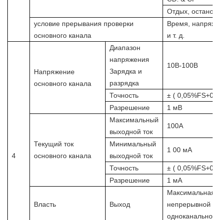
Отдых, останов
условие прерывания проверки
Время, напряже
основного канала
и т. д.
Диапазон
напряжения
10В-100В
Зарядка и
Напряжение
разрядка
основного канала
Точность
±
(
0,05%FS+0,
Разрешение
1 мВ
Максимальный
100А
выходной ток
Текущий ток
Минимальный
1
00 мА
4
основного канала
выходной ток
Точность
±
(
0,05%FS+0,
Разрешение
1 мА
Максимальная 
Власть
Выход
непрерывной ра
одноканальном