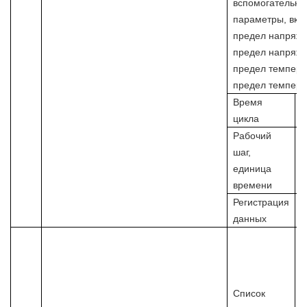
вспомогательног
параметры, вкл
предел напряже
предел напряже
предел темпера
предел темпера
Время
М
цикла
Рабочий
шаг,
ч
единица
д
времени
Регистрация
М
данных
н
е
р
э
Список
з