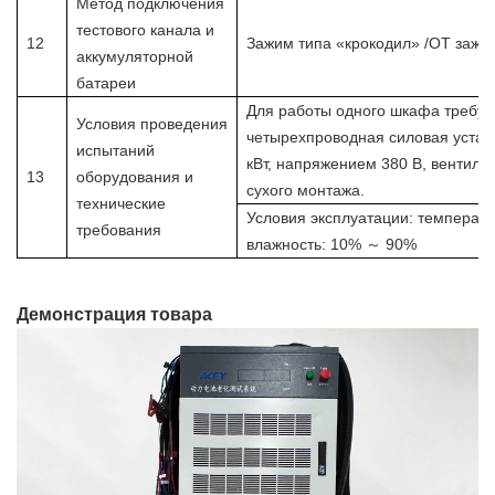
Метод подключения
тестового канала и
12
Зажим типа «крокодил»
/OT зажи
аккумуляторной
батареи
Для работы одного шкафа требуе
Условия проведения
четырехпроводная силовая уста
испытаний
кВт, напряжением 380 В, вентиля
13
оборудования и
сухого монтажа.
технические
Условия эксплуатации: температ
требования
влажность: 10%
～
90%
Демонстрация товара