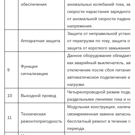
обеспечения
аномальных колебаний тока, защ
скорости нарастания зарядного 
от аномальной скорости падения
напряжения.
Защита от неправильной установ
Аппаратная защита
от перегрузки по току, защита от
защита от короткого замыкания.
Данное оборудование обладает т
как аварийный выключатель, авт
Функция
9
отключение после сбоя питания, 
сигнализации
автоматическое подключение и о
нагрузки.
Четырехпроводной режим подклю
10
Выходной провод
раздельными линиями тока и нап
Модульная конструкция, наличие 
Техническая
своевременная замена запасных 
11
ремонтопригодность
бесплатный ремонт в течение га
периода.