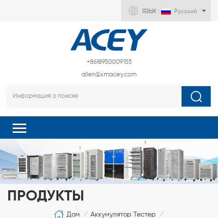
ЯЗЫК :
Русский
+8618950009155
allen@xmacey.com
ПРОДУКТЫ
Дом
Аккумулятор Тестер
/
/