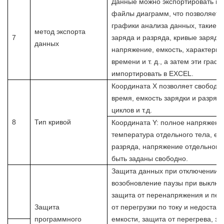
Данные можно экспортировать в
файлы диаграмм, что позволяет 
графики анализа данных, такие к
метод экспорта
7
заряда и разряда, кривые заряда 
данных
напряжение, емкость, характерист
времени и т. д., а затем эти граф
импортировать в EXCEL.
Координата X позволяет свободн
время, емкость зарядки и разрядк
циклов и т.д.
8
Тип кривой
Координата Y: полное напряжение,
температура отдельного тела, ем
разряда, напряжение отдельного т
быть заданы свободно.
Защита данных при отключении п
возобновление паузы при выключ
защита от перенапряжения и пер
Защита
от перегрузки по току и недостат
программного
емкости, защита от перегрева, за