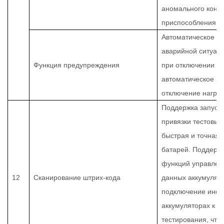
аномального конта
приспособления
Автоматическое о
аварийной ситуац
Функция предупреждения
при отключении пи
автоматическое п
отключение нагруз
Поддержка запуска
привязки тестовых
быстрая и точная
батарей. Поддерж
функций управлен
12
Сканирование штрих-кода
данных аккумулято
подключение инф
аккумуляторах к б
тестирования, что