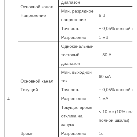
диапазон
Основной канал
Мин. разрядное
Напряжение
6
В
напряжение
Точность
±
0,05% полной ш
Разрешение
1 мВ
Одноканальный
тестовый
±
30
А
диапазон
Мин. выходной
60
мА
ток
Основной канал
Текущий
Точность
±
0,05% полной ш
Разрешение
1 мА
4
Текущее время
<
10
мс (10% полн
отклика на
полной шкалы)
запуск
Время
Разрешение
1с