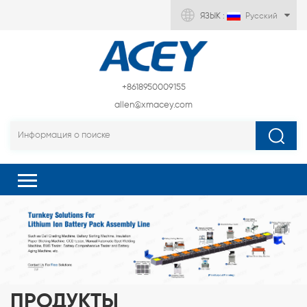
ЯЗЫК :
Русский
+8618950009155
allen@xmacey.com
ПРОДУКТЫ