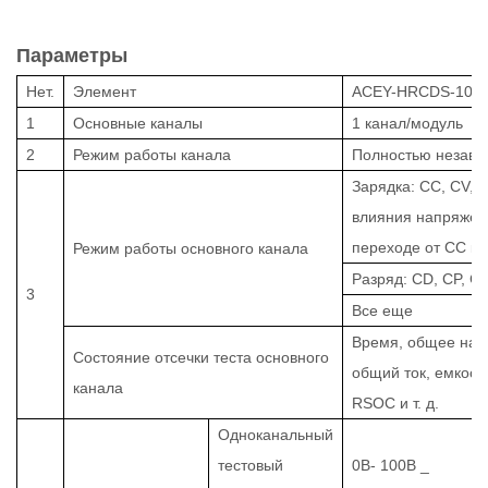
Параметры
Нет.
Элемент
ACEY-HRCDS-100
1
Основные каналы
1
канал/модуль
2
Режим работы канала
Полностью незав
Зарядка: CC, CV,
влияния напряжен
переходе от CC к 
Режим работы основного канала
Разряд: CD, CP, C
3
Все еще
Время, общее нап
Состояние отсечки теста основного
общий ток, емкость,
канала
RSOC и т. д.
Одноканальный
тестовый
0В-
100В
_