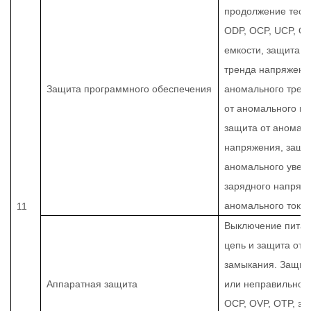
продолжение тест
ODP, OCP, UCP, OT
емкости, защита о
тренда напряжения
Защита программного обеспечения
аномального тренд
от аномального ко
защита от аномал
напряжения, защи
аномального увел
зарядного напряже
аномального тока 
11
Выключение питан
цепь и защита от к
замыкания. Защита
Аппаратная защита
или неправильног
OCP, OVP, OTP, за