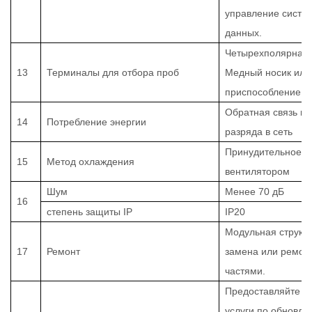
управление систе
данных.
Четырехполярная 
13
Терминалы для отбора проб
Медный носик или
приспособление.
Обратная связь п
14
Потребление энергии
разряда в сеть
Принудительное о
15
Метод охлаждения
вентилятором
Шум
Менее 70 дБ
16
степень защиты IP
IP20
Модульная структ
17
Ремонт
замена или ремон
частями.
Предоставляйте р
услуги по обновл