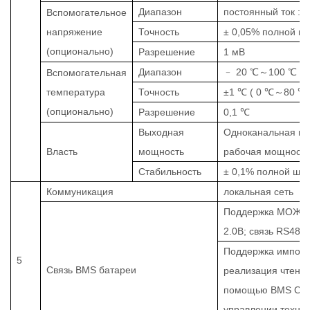
Диапазон
постоянный ток
:
0
Вспомогательное
напряжение
Точность
± 0,05% полной ш
(опционально)
Разрешение
1 мВ
Диапазон
﹣
20
℃～
100
℃
Вспомогательная
температура
Точность
±1
℃ (
0
℃～
80
℃
(опционально)
Разрешение
0,1
℃
Выходная
Одноканальная н
Власть
мощность
рабочая мощност
Стабильность
±
0,1% полной шка
Коммуникация
локальная сеть
Поддержка МОЖЕ
2.0В; связь RS485;
Поддержка импорт
5
Связь BMS батареи
реализация чтения
помощью BMS CAN 
управлении техно