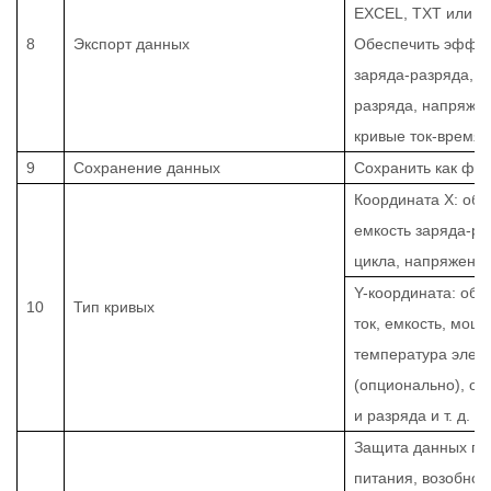
EXCEL, TXT или д
8
Экспорт данных
Обеспечить эффек
заряда-разряда, к
разряда, напряжен
кривые ток-время и 
9
Сохранение данных
Сохранить как фа
Координата X: об
емкость заряда-ра
цикла, напряжение,
Y-координата: об
10
Тип кривых
ток, емкость, мощн
температура элем
(опционально), ок
и разряда и т. д.
Защита данных пр
питания, возобнов