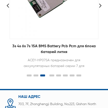
ка
3S-8S 40A 60A Bms литиевая батарея BMS с
балансом
ACEY-HP08S001 — это защитная плата с
одинаковым портом для аккумуляторных
батарей 8-й серии электрических велосипедов,
электроинструментов и других продуктов.
НАШ АДРЕС
703, 7F, Zhonghengji Building, No.223, Qishan North