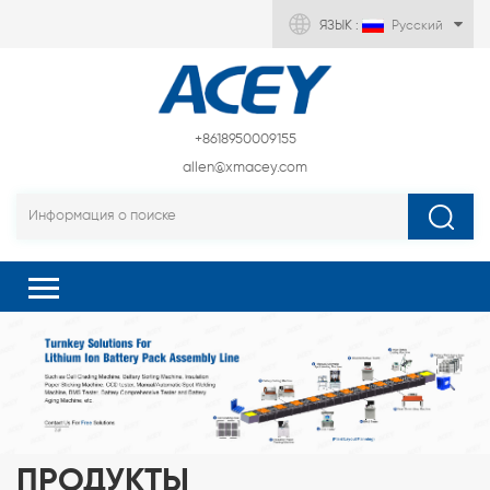
ЯЗЫК :
Русский
+8618950009155
allen@xmacey.com
ПРОДУКТЫ