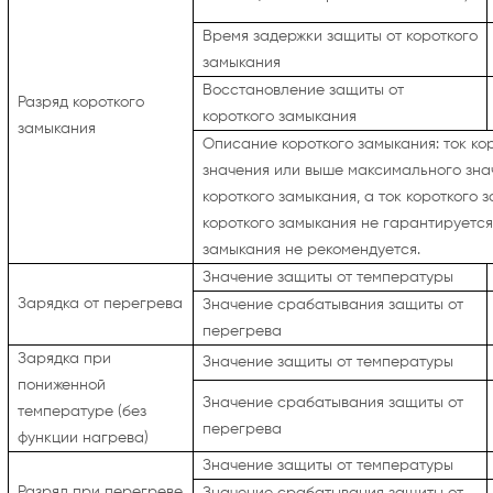
Время задержки защиты от короткого
замыкания
Восстановление защиты от
Разряд короткого
короткого
замыкания
замыкания
Описание короткого замыкания: ток к
значения или выше максимального знач
короткого замыкания, а ток короткого
короткого замыкания не гарантируется.
замыкания не рекомендуется.
Значение защиты от температуры
Зарядка от перегрева
Значение срабатывания защиты от
перегрева
Зарядка при
Значение защиты от температуры
пониженной
Значение срабатывания защиты от
температуре
(без
перегрева
функции нагрева)
Значение защиты от температуры
Разряд при перегреве
Значение срабатывания защиты от