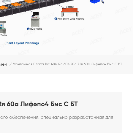
нием
/
Монтажная Плата 16с 48в 17с 60в 20с 72в 60а Лифепо4 Бмс С БТ
72в 60а Лифепо4 Бмс С БТ
ого обеспечения, специально разработанная для