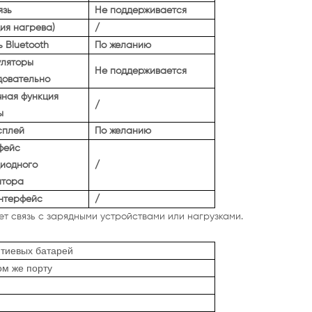
язь
Не поддерживается
ия нагрева)
/
 Bluetooth
По желанию
уляторы
Не поддерживается
довательно
чная
функция
/
ы
сплей
По желанию
фейс
диодного
/
атора
нтерфейс
/
т связь с зарядными устройствами или нагрузками.
итиевых батарей
ом же порту