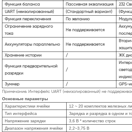
Функция баланса
Пассивная эквализация
232 Св
UART (неизолированный)
(Стандартный вариант)
(Функц
Функция переключения
По желанию
Модуль
Ограничение зарядного
Аккум
Не поддерживается
тока
после
Втори
Аккумуляторы параллельно
Не поддерживается
защит
Хранение истории
/
ЖК ди
Интер
Функция предварительной
/
свето
разрядки
индик
Зуммер
/
GPS-и
Примечание. Интерфейс UART (неизолированный) не поддерживае
Основные параметры
Характеристики ячейки
12 ~ 20 комплектов железных л
Тип интерфейса
Зарядка и разрядка в одном и т
Напряжение зарядки
3,6 В * количество строк
Диапазон напряжения ячейки
2,2~3,75 В