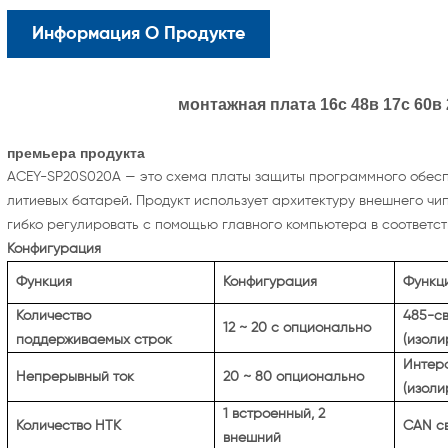
Информация О Продукте
монтажная плата 16с 48в 17с 60в
премьера продукта
ACEY-SP20S020A — это схема платы защиты программного обесп
литиевых батарей. Продукт использует архитектуру внешнего ч
гибко регулировать с помощью главного компьютера в соответст
Конфигурация
Функция
Конфигурация
Функц
Количество
485-св
12 ~ 20 с опционально
поддерживаемых строк
(изоли
Интер
Непрерывный ток
20 ~ 80 опционально
(изол
1 встроенный, 2
Количество НТК
CAN с
внешний