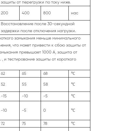
защиты от перегрузки по току ниже.
200
400
800
нас
Восстановление после 30-секундной
задержки после отключения нагрузки.
ороткого замыкания меньше минимального
ения, что может привести к сбою защиты от
 замыкания превышает 1000 А, защита от
 , и тестирование защиты от короткого
62
65
68
℃
52
55
58
℃
-15
-10
-5
℃
-10
-5
0
℃
72
75
78
℃