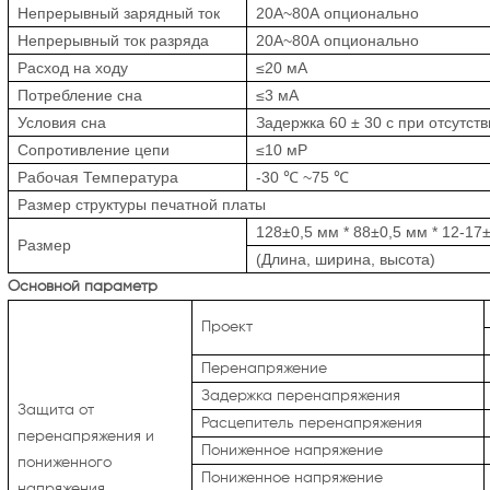
Непрерывный зарядный ток
20А~80А опционально
Непрерывный ток разряда
20А~80А опционально
Расход на ходу
≤20 мА
Потребление сна
≤3 мА
Условия сна
Задержка 60 ± 30 с при отсутств
Сопротивление цепи
≤10 мР
Рабочая Температура
-30
℃
~75
℃
Размер структуры печатной платы
128±0,5 мм * 88±0,5 мм * 12-17
Размер
(Длина, ширина, высота)
Основной параметр
Проект
Перенапряжение
Задержка перенапряжения
Защита от
Расцепитель перенапряжения
перенапряжения и
Пониженное напряжение
пониженного
Пониженное напряжение
напряжения