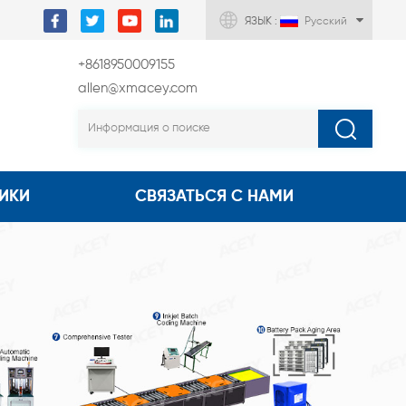
ЯЗЫК :
Русский
+8618950009155
allen@xmacey.com
ИКИ
СВЯЗАТЬСЯ С НАМИ