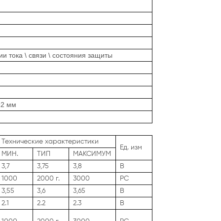
ии тока \ связи \ состояния защиты
±2 мм
Технические характеристики
Ед. изм
МИН.
ТИП
МАКСИМУМ
3,7
3,75
3,8
В
1000
2000 г.
3000
РС
3,55
3,6
3,65
В
2.1
2.2
2.3
В