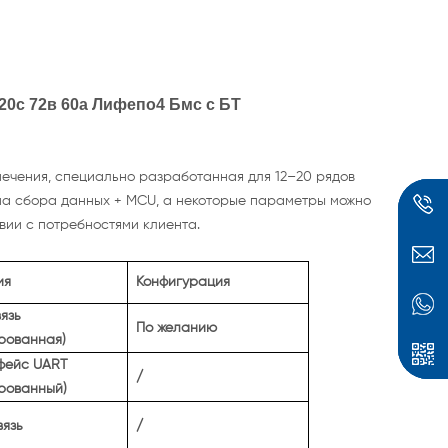
 20с 72в 60а Лифепо4 Бмс с БТ
ечения, специально разработанная для 12–20 рядов
ипа сбора данных + MCU, а некоторые параметры можно
вии с потребностями клиента.
ия
Конфигурация
язь
По желанию
рованная)
ск
фейс UART
/
ированный)
вязь
/