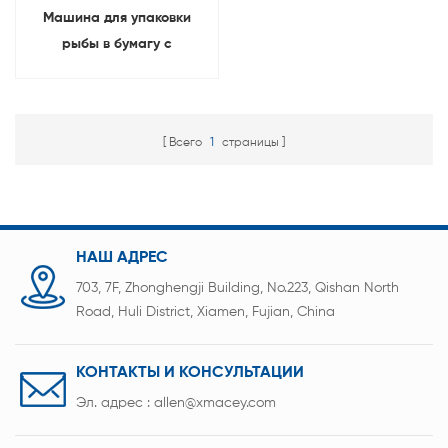
Машина для упаковки
рыбы в бумагу с
цилиндрическими
ячейками для
аккумуляторов 18650,
Всего
1
страницы
21700, 26650, 32650, 32700
НАШ АДРЕС
703, 7F, Zhonghengji Building, No.223, Qishan North
Road, Huli District, Xiamen, Fujian, China
КОНТАКТЫ И КОНСУЛЬТАЦИИ
Эл. адрес :
allen@xmacey.com