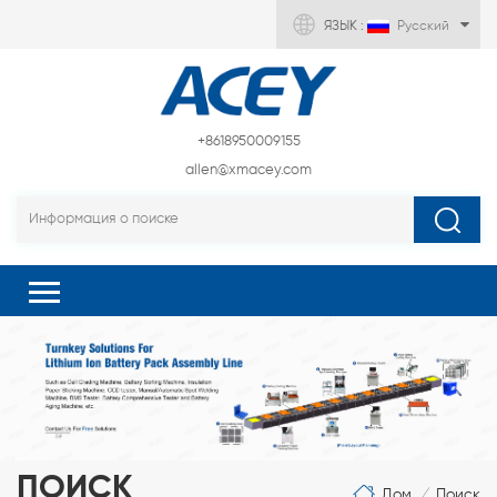
ЯЗЫК :
Русский
+8618950009155
allen@xmacey.com
ПОИСК
Дом
Поиск
/