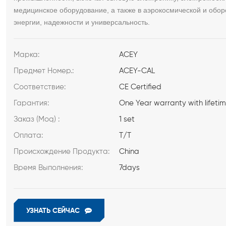
медицинское оборудование, а также в аэрокосмической и обо
энергии, надежности и универсальность.
Марка:
ACEY
Предмет Номер.:
ACEY-CAL
Соответствие:
CE Certified
Гарантия:
One Year warranty with lifeti
Заказ (Moq) :
1 set
Оплата:
T/T
Происхождение Продукта:
China
Время Выполнения:
7days
УЗНАТЬ СЕЙЧАС