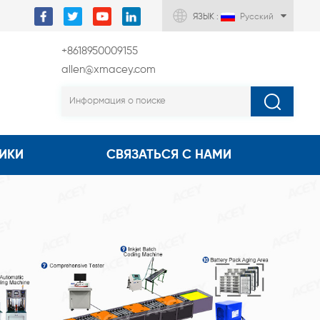
ЯЗЫК :
Русский
+8618950009155
allen@xmacey.com
ИКИ
СВЯЗАТЬСЯ С НАМИ