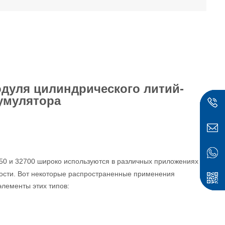
одуля цилиндрического литий-
умулятора
50 и 32700
широко используются в различных приложениях
ности. Вот некоторые распространенные применения
ск
элементы этих типов: