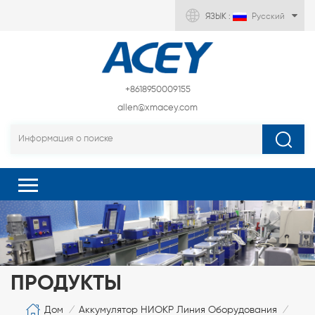
ЯЗЫК :
Русский
+8618950009155
allen@xmacey.com
ПРОДУКТЫ
Дом
Аккумулятор НИОКР Линия Оборудования
/
/