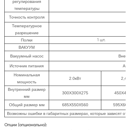
регулирования
температуры
Точность контроля
Температурное
разрешение
Полки
1 шт.
ВАКУУМ
Вакуумный насос
Внешн
Источник питания
AC2
Номинальная
2.0кВт
2,4 
мощность
Внутренний размер
300X300X275
450X45
мм
Общий размер
мм
685X550X560
595X600
Возможны
ошибки в габаритных размерах, которые зависят от 
Опции
(опционально):