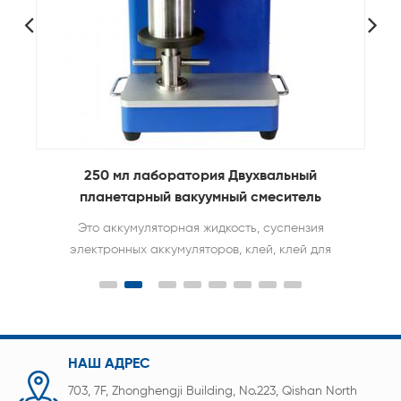
оборудование для нанесения покрытий на
электроды для литиевых батарей С функция
нагрева
он широко используется при исследовании
различных пленок для высокотемпературных
покрытий, таких как керамические пленки,
кристаллические пленки, пленки из материала
аккумуляторов и специальные нано фильмы;он
может адаптироваться к развитию науки и
техники для формирования пленки в условиях
НАШ АДРЕС
высоких температур в будущем.
703, 7F, Zhonghengji Building, No.223, Qishan North