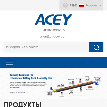
ЯЗЫК :
Русский
+8618950009155
allen@xmacey.com
ПРОДУКТЫ