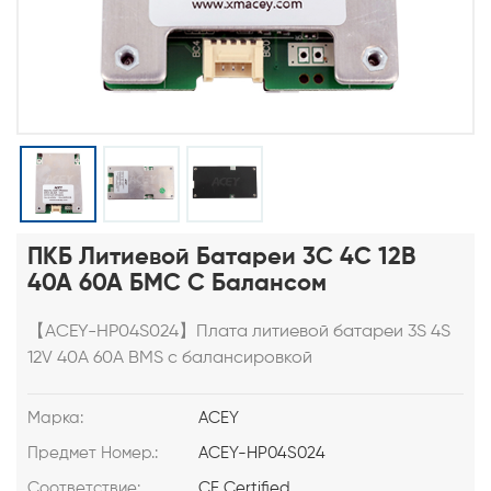
ПКБ Литиевой Батареи 3С 4С 12В
40А 60А БМС С Балансом
【ACEY-HP04S024】Плата литиевой батареи 3S 4S
12V 40A 60A BMS с балансировкой
Марка:
ACEY
Предмет Номер.:
ACEY-HP04S024
Соответствие:
CE Certified