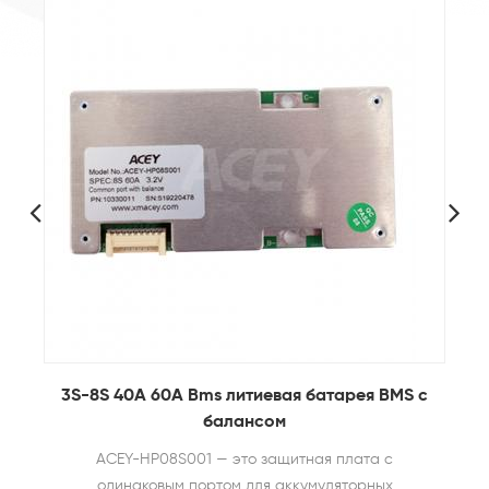
ка
3S-8S 40A 60A Bms литиевая батарея BMS с
балансом
ACEY-HP08S001 — это защитная плата с
одинаковым портом для аккумуляторных