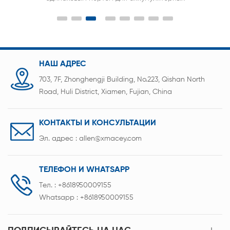
батарей 8-й серии электрических велосипедов,
электроинструментов и других продуктов.
НАШ АДРЕС
703, 7F, Zhonghengji Building, No.223, Qishan North
Road, Huli District, Xiamen, Fujian, China
КОНТАКТЫ И КОНСУЛЬТАЦИИ
Эл. адрес :
allen@xmacey.com
ТЕЛЕФОН И WHATSAPP
Тел. :
+8618950009155
Whatsapp :
+8618950009155