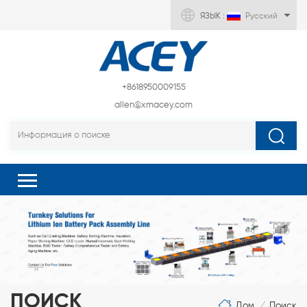
ЯЗЫК :
Русский
+8618950009155
allen@xmacey.com
ПОИСК
Дом
Поиск
/