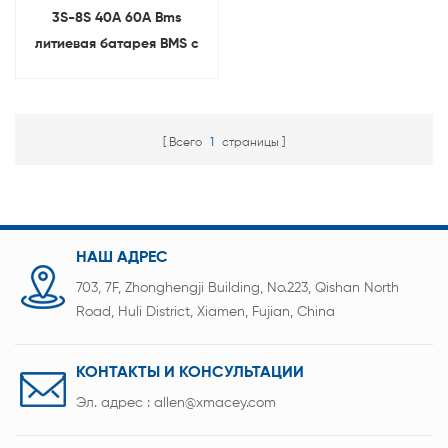
3S-8S 40A 60A Bms
литиевая батарея BMS с
балансом
Всего
1
страницы
НАШ АДРЕС
703, 7F, Zhonghengji Building, No.223, Qishan North
Road, Huli District, Xiamen, Fujian, China
КОНТАКТЫ И КОНСУЛЬТАЦИИ
Эл. адрес :
allen@xmacey.com