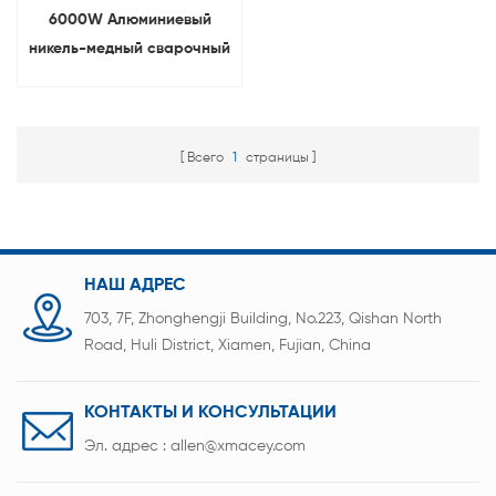
6000W Алюминиевый
никель-медный сварочный
аппарат с ЧПУ для
непрерывной лазерной
сварки
Всего
1
страницы
НАШ АДРЕС
703, 7F, Zhonghengji Building, No.223, Qishan North
Road, Huli District, Xiamen, Fujian, China
КОНТАКТЫ И КОНСУЛЬТАЦИИ
Эл. адрес :
allen@xmacey.com