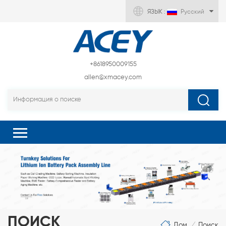
ЯЗЫК :
Русский
+8618950009155
allen@xmacey.com
ПОИСК
Дом
Поиск
/