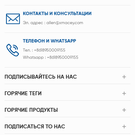
измерения тока, схему измерения напряжения,
главный процессор управления, память данных,
КОНТАКТЫ И КОНСУЛЬТАЦИИ
микроконтроллер. панель программирования и
Эл. адрес :
allen@xmacey.com
управления.
ТЕЛЕФОН И WHATSAPP
Тел. :
+8618950009155
Whatsapp :
+8618950009155
ПОДПИСЫВАЙТЕСЬ НА НАС
ГОРЯЧИЕ ТЕГИ
ГОРЯЧИЕ ПРОДУКТЫ
ПОДПИСАТЬСЯ TO НАС