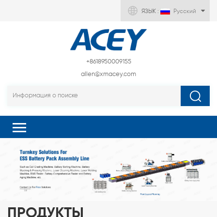
ЯЗЫК :
Русский
+8618950009155
allen@xmacey.com
ПРОДУКТЫ