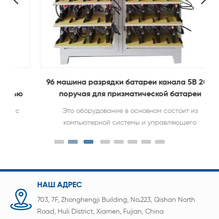
96 машина разрядки батареи канала 5В 20А
ю
поручая для призматической батареи
Это оборудование в основном состоит из
компьютерной системы и управляющего
программного обеспечения, коммуникационного
интерфейса и шкафа обнаружения батарей.
Шкаф обнаружения аккумуляторов включает в
себя приспособление и размещенный на
пластине корпус приспособления, зарядку,
НАШ АДРЕС
источник постоянного тока и постоянного
703, 7F, Zhonghengji Building, No.223, Qishan North
напряжения, источник постоянного тока,
Road, Huli District, Xiamen, Fujian, China
разрядку, схему управления хранением, схему