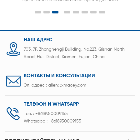
уникальный аппликатор влажной пленки с
микрометрическими головками для регулировки
лезвия ножа.
НАШ АДРЕС
703, 7F, Zhonghengji Building, No.223, Qishan North
Road, Huli District, Xiamen, Fujian, China
КОНТАКТЫ И КОНСУЛЬТАЦИИ
Эл. адрес :
allen@xmacey.com
ТЕЛЕФОН И WHATSAPP
Тел. :
+8618950009155
Whatsapp :
+8618950009155