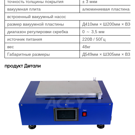
точность толщины покрытия
± 3 мкм
вакуумная плита
алюминиевая пластина с 
встроенный вакуумный насос
размер вакуумной пластины
Д410мм × Ш200мм × В30
диапазон регулировки скребка
0 ～ 3,5 мм
источник питания
220В / 50Гц
вес
48кг
Габаритные размеры
Д549мм × Ш305мм × В33
продукт
Детали