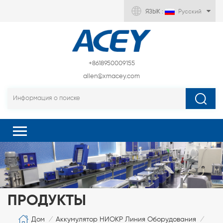
ЯЗЫК :
Русский
+8618950009155
allen@xmacey.com
ПРОДУКТЫ
Дом
Аккумулятор НИОКР Линия Оборудования
/
/