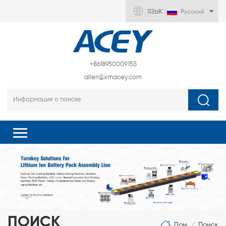
ЯЗЫК :
Русский
+8618950009155
allen@xmacey.com
ПОИСК
Дом
Поиск
/