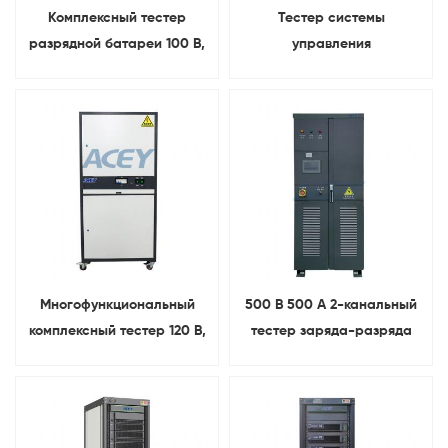
Комплексный тестер
Тестер системы
разрядной батареи 100 В,
управления
30 А, заряда 300 А
аккумуляторными
батареями серии 1-32 200
А, зарядка 200 А,
разрядка, испытательная
машина BMS
Многофункциональный
500 В 500 А 2-канальный
комплексный тестер 120 В,
тестер заряда-разряда
50 А, зарядка, 200 А,
свинцово-кислотных/
разрядка литиевой
литиевых аккумуляторов
батареи