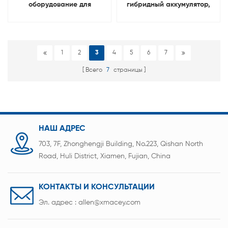
оборудование для
гибридный аккумулятор,
обслуживания и ремонта
оборудование для
автомобильного
восстановления баланса
аккумулятора HEV,
автомобильного
1
2
3
4
5
6
7
зарядное устройство,
аккумулятора,
разрядник, тестер
Всего
7
страницы
диагностический тестер
НАШ АДРЕС
703, 7F, Zhonghengji Building, No.223, Qishan North
Road, Huli District, Xiamen, Fujian, China
КОНТАКТЫ И КОНСУЛЬТАЦИИ
Эл. адрес :
allen@xmacey.com