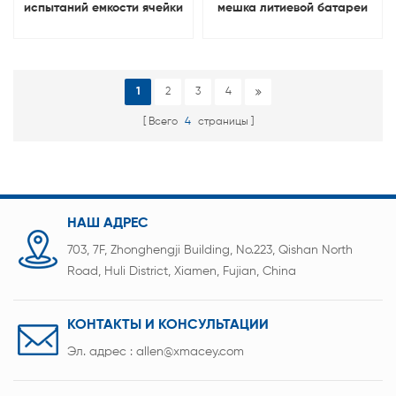
испытаний емкости ячейки
мешка литиевой батареи
ионного аккумулятора Ли
канала 5В 6А 256
5В 10А 256
градуируя
призматическое
1
2
3
4
Всего
4
страницы
НАШ АДРЕС
703, 7F, Zhonghengji Building, No.223, Qishan North
Road, Huli District, Xiamen, Fujian, China
КОНТАКТЫ И КОНСУЛЬТАЦИИ
Эл. адрес :
allen@xmacey.com