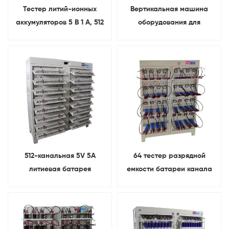
Тестер литий-ионных
Вертикальная машина
аккумуляторов 5 В 1 А, 512
оборудования для
каналов, система
испытаний емкости
формирования и оценки
батареи 512 каналов для
аккумуляторов
литиевой батареи
512-канальная 5V 5A
64 тестер разрядной
литиевая батарея
емкости батареи канала
Цилиндрическая машина
5В 20А поручая для
для зарядки и разрядки
призматической батареи