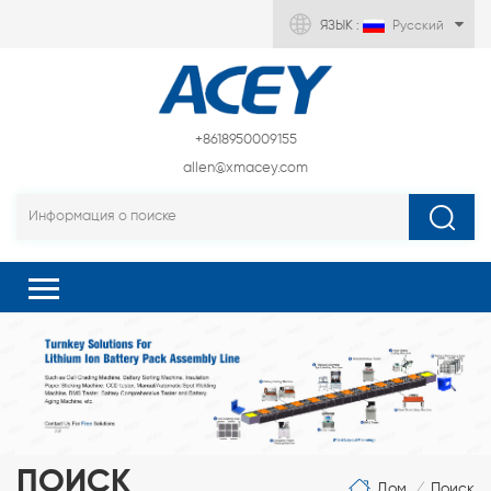
ЯЗЫК :
Русский
+8618950009155
allen@xmacey.com
ПОИСК
Дом
Поиск
/