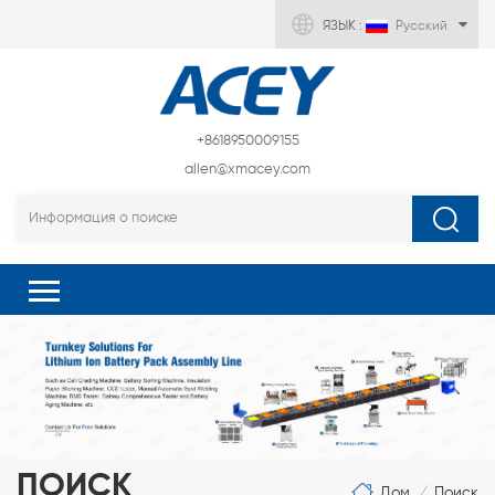
ЯЗЫК :
Русский
+8618950009155
allen@xmacey.com
ПОИСК
Дом
Поиск
/