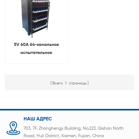
5V 60A 64-канальное
испытательное
оборудование для литий-
ионных призматических
батарей
Всего
1
страницы
НАШ АДРЕС
703, 7F, Zhonghengji Building, No.223, Qishan North
Road, Huli District, Xiamen, Fujian, China