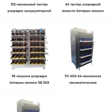
512-канальный тестер
64 тестер разрядной
разрядки аккумуляторной
емкости батареи канала
батареи для 18650 21700
5В 20А поручая для
26650 32700
призматической батареи
96 машина разрядки
5V 60A 64-канальная
батареи канала 5В 20А
призматическая
поручая для
аккумуляторная батарея с
призматической батареи
обратной связью по
энергии