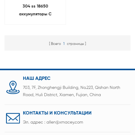
304 ss 18650
аккумуляторы С
Противовзрывная шапка И
изоляция уплотнительное
кольцо
Всего
1
страницы
НАШ АДРЕС
703, 7F, Zhonghengji Building, No.223, Qishan North
Road, Huli District, Xiamen, Fujian, China
КОНТАКТЫ И КОНСУЛЬТАЦИИ
Эл. адрес :
allen@xmacey.com