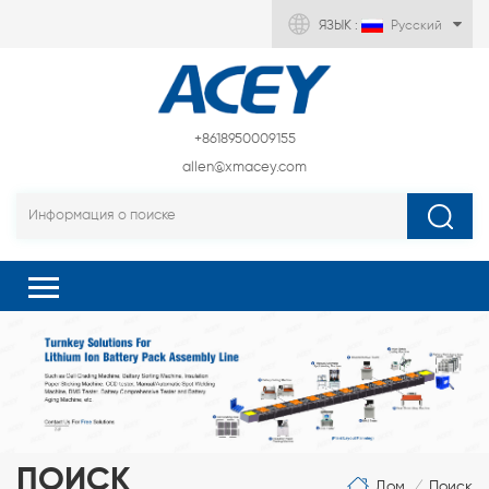
ЯЗЫК :
Русский
+8618950009155
allen@xmacey.com
ПОИСК
Дом
Поиск
/