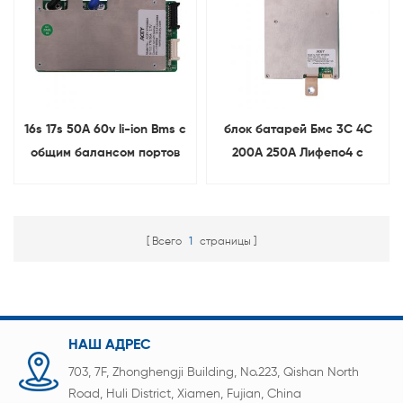
16s 17s 50A 60v li-ion Bms с
блок батарей Бмс 3С 4С
общим балансом портов
200А 250А Лифепо4 с
балансом
Всего
1
страницы
НАШ АДРЕС
703, 7F, Zhonghengji Building, No.223, Qishan North
Road, Huli District, Xiamen, Fujian, China