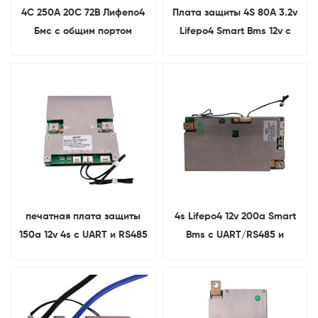
4С 250А 20С 72В Лифепо4
Плата защиты 4S 80A 3.2v
Бмс с общим портом
Lifepo4 Smart Bms 12v с
баланса
UART и RS485
печатная плата защиты
4s Lifepo4 12v 200a Smart
150a 12v 4s с UART и RS485
Bms с UART/RS485 и
для батареи Lifepo4
функцией нагрева