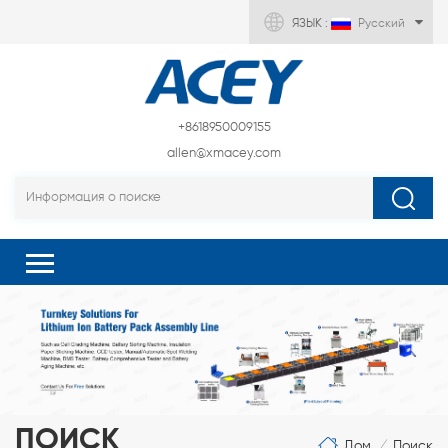
ЯЗЫК :
Русский
+8618950009155
allen@xmacey.com
ПОИСК
Дом
Поиск
/