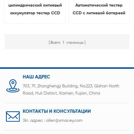
цилиндрический литиевый
Автоматический тестер
аккумулятор тестер CCD
CCD с литиевой батареей
и конвейерной лентой
Всего
1
страницы
НАШ АДРЕС
703, 7F, Zhonghengji Building, No.223, Qishan North
Road, Huli District, Xiamen, Fujian, China
КОНТАКТЫ И КОНСУЛЬТАЦИИ
Эл. адрес :
allen@xmacey.com