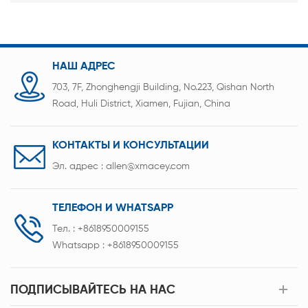
НАШ АДРЕС
703, 7F, Zhonghengji Building, No.223, Qishan North
Road, Huli District, Xiamen, Fujian, China
КОНТАКТЫ И КОНСУЛЬТАЦИИ
Эл. адрес :
allen@xmacey.com
ТЕЛЕФОН И WHATSAPP
Тел. :
+8618950009155
Whatsapp :
+8618950009155
ПОДПИСЫВАЙТЕСЬ НА НАС