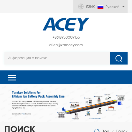
ЯЗЫК :
Русский
+8618950009155
allen@xmacey.com
ПОИСК
Дом
Поиск
/