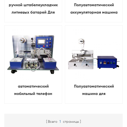
ручной штабелеукладчик
Полуавтоматический
литиевых батарей Для
аккумуляторная машина
катодная ячейка И укладка
для укладки электродов
анодов
Для мешочки клеточные
лабораторные
исследования
автоматический
Полуавтоматический
мобильный телефон
машина для
Аккумулятор
ламинирования
штабелеукладчик Пакет
электродов с мешочками
оборудование для укладки
Всего
1
страницы
электрода ячеек