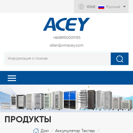
ЯЗЫК :
Русский
+8618950009155
allen@xmacey.com
ПРОДУКТЫ
Дом
Аккумулятор Тестер
/
/