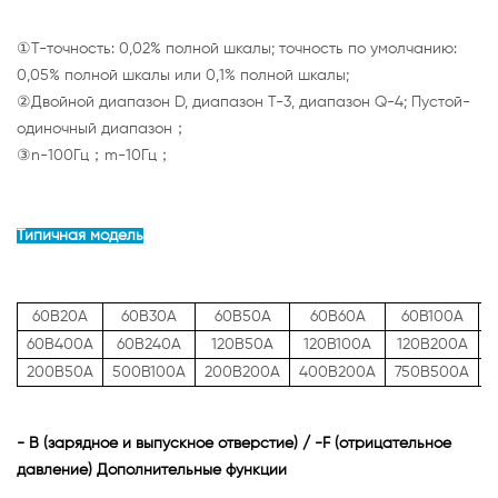
①T-точность: 0,02% полной шкалы; точность по умолчанию:
0,05% полной шкалы или 0,1% полной шкалы;
②Двойной диапазон D, диапазон T-3, диапазон Q-4; Пустой-
одиночный диапазон；
③n-100Гц；m-10Гц；
Типичная модель
60В20А
60В30А
60В50А
60В60А
60В100А
60В400А
60В240А
120В50А
120В100А
120В200А
200В50А
500В100А
200В200А
400В200А
750В500А
8
-
B (зарядное и выпускное отверстие) / -F (отрицательное
давление) Дополнительные функции