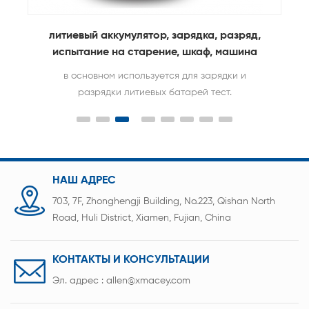
литиевый аккумулятор, зарядка, разряд,
4
испытание на старение, шкаф, машина
в основном используется для зарядки и
разрядки литиевых батарей тест.
НАШ АДРЕС
703, 7F, Zhonghengji Building, No.223, Qishan North
Road, Huli District, Xiamen, Fujian, China
КОНТАКТЫ И КОНСУЛЬТАЦИИ
Эл. адрес :
allen@xmacey.com