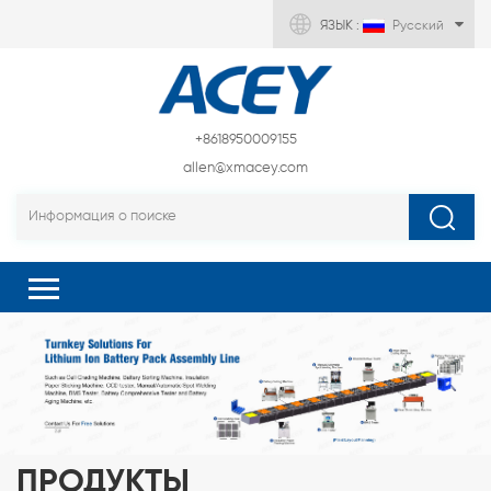
ЯЗЫК :
Русский
+8618950009155
allen@xmacey.com
ПРОДУКТЫ