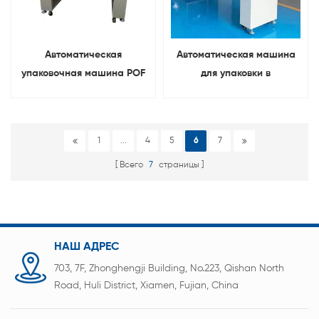
Автоматическая
Автоматическая машина
упаковочная машина POF
для упаковки в
PE PP Термоусадочная
термоусадочную пленку из
упаковочная машина из
ПВХ POF PE PP
ПВХ
1
...
4
5
6
7
Всего
7
страницы
НАШ АДРЕС
703, 7F, Zhonghengji Building, No.223, Qishan North
Road, Huli District, Xiamen, Fujian, China