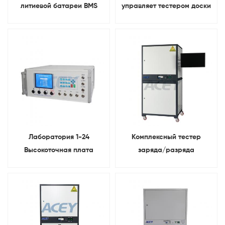
литиевой батареи BMS
управляет тестером доски
серии 1-24 Тестер
БМС защиты системы с
компьютером
Лаборатория 1-24
Комплексный тестер
Высокоточная плата
заряда/разряда
защиты литиевых батарей
аккумуляторных батарей
BMS Tester
200 В 150 А 400 А