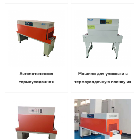
батареи, встроенный
батареи Комплексный
тестер
тестер
Автоматическая
Машина для упаковки в
термоусадочная
термоусадочную пленку из
туннельная машина для PP
ПВХ POF
PE POF PVC