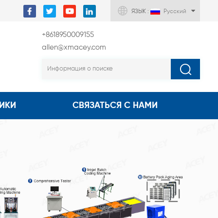
ЯЗЫК :
Русский
+8618950009155
allen@xmacey.com
ИКИ
СВЯЗАТЬСЯ С НАМИ