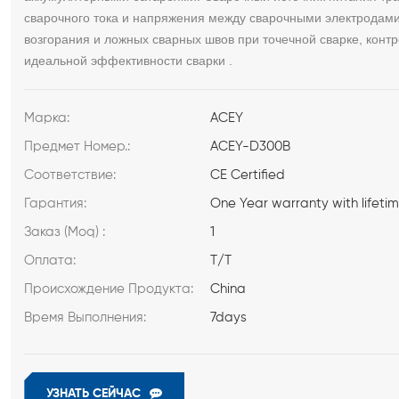
сварочного тока и напряжения между сварочными электродами
возгорания и ложных сварных швов при точечной сварке, конт
идеальной эффективности сварки
.
Марка:
ACEY
Предмет Номер.:
ACEY-D300B
Соответствие:
CE Certified
Гарантия:
One Year warranty with lifeti
Заказ (Moq) :
1
Оплата:
T/T
Происхождение Продукта:
China
Время Выполнения:
7days
УЗНАТЬ СЕЙЧАС