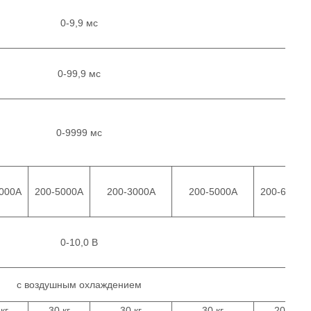
0-9,9 мс
0-99,9 мс
0-9999 мс
3000А
200-5000А
200-3000А
200-5000А
200-6000А
0-10,0 В
с воздушным охлаждением
кг
30 кг
30 кг
30 кг
20 кг