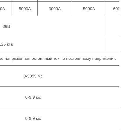
00А
5000А
3000А
5000А
6000А
36В
125 кГц
1
ое напряжение/постоянный ток по постоянному напряжению
0-9999 мс
0-9,9 мс
0-9,9 мс