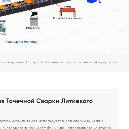
ий Сварочный Аппарат Для Точечной Сварки Литиевого Аккумулятора
я Точечной Сварки Литиевого
источником питания используется для сварки никеля с
анзисторного типа имеет функцию непрерывного контроля