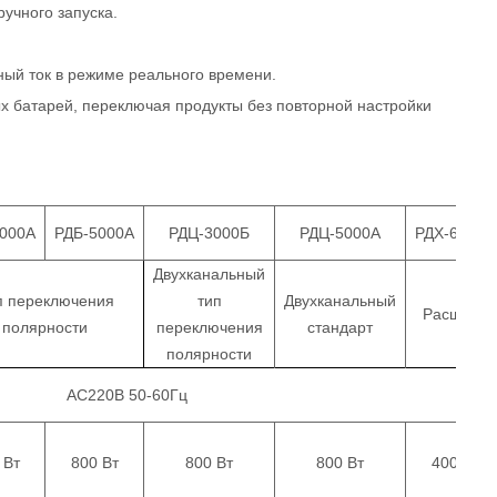
ручного запуска.
ный ток в режиме реального времени.
х батарей, переключая продукты без повторной настройки
3000А
РДБ-5000А
РДЦ-3000Б
РДЦ-5000А
РДХ-6000А
Двухканальный
п переключения
тип
Двухканальный
Расширен
полярности
переключения
стандарт
полярности
AC220В 50-60Гц
 Вт
800 Вт
800 Вт
800 Вт
400 Вт