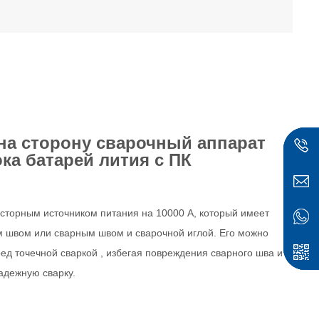
на
сторону сварочный аппарат
ка батарей лития с ПК
исторным источником питания на 10000 А, который имеет
 швом или сварным швом и сварочной иглой. Его можно
ред точечной
сваркой
, избегая
повреждения сварного шва и
ск
адежную сварку.