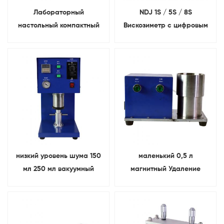
Лабораторный
NDJ 1S / 5S / 8S
настольный компактный
Вискозиметр с цифровым
вакуумный миксер для
дисплеем
смешивания суспензий
объемом 150 мл
низкий уровень шума 150
маленький 0,5 л
мл 250 мл вакуумный
магнитный Удаление
смеситель Для
железа система
лабораторные
фильтрации шлама
исследования
аккумуляторных
электродов