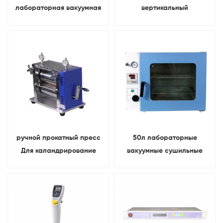
лабораторная вакуумная
вертикальный
машина для нанесения
электрический рулонный
покрытий Для 18650
пресс Для 18650
покрытие электрода
каландрирование
батареи
электрода батареи
ручной прокатный пресс
50л лабораторные
Для каландрирование
вакуумные сушильные
листа электрода литиевой
шкафы Для
батареи
аккумуляторная сушка
сырья