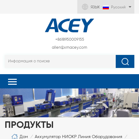
ЯЗЫК :
Русский
+8618950009155
allen@xmacey.com
ПРОДУКТЫ
Дом
Аккумулятор НИОКР Линия Оборудования
/
/