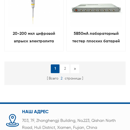
20-200 мкл цифровой
5В50мА лабораторный
впрыск электролита
тестер плоских батарей
Микролитр пипетка Для
Для проверка емкости
лабораторное
литиевой батареи
исследование
1
2
Всего
2
страницы
НАШ АДРЕС
703, 7F, Zhonghengji Building, No.223, Qishan North
Road, Huli District, Xiamen, Fujian, China